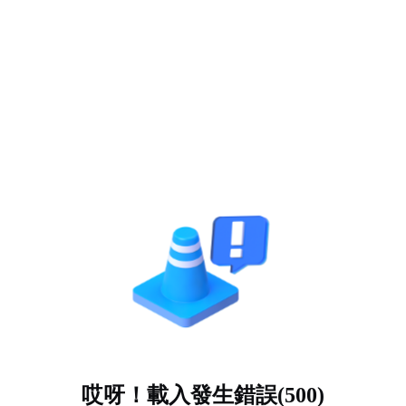
哎呀！載入發生錯誤(500)