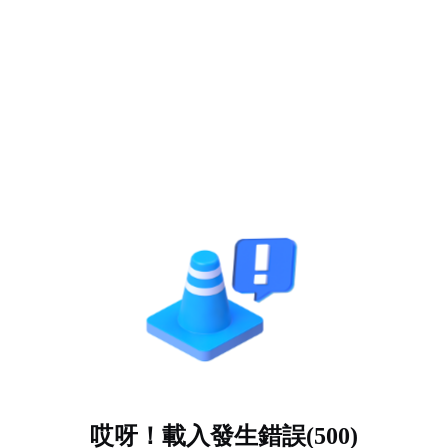
哎呀！載入發生錯誤(500)