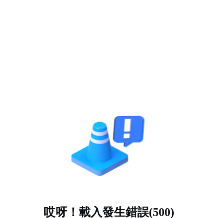
哎呀！載入發生錯誤(500)