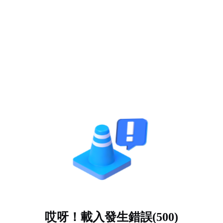
哎呀！載入發生錯誤(500)