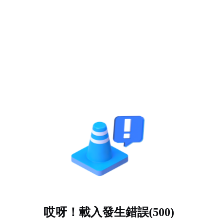
哎呀！載入發生錯誤(500)