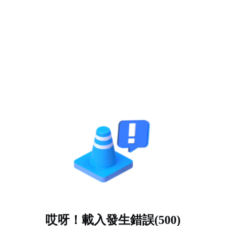
哎呀！載入發生錯誤(500)