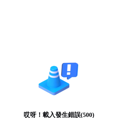
哎呀！載入發生錯誤(500)