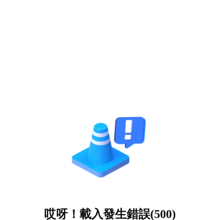
哎呀！載入發生錯誤(500)