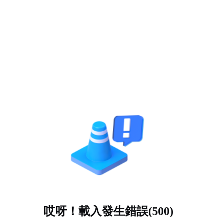
哎呀！載入發生錯誤(500)