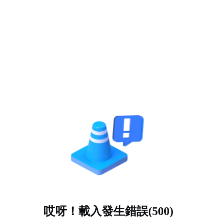
哎呀！載入發生錯誤(500)