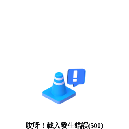
哎呀！載入發生錯誤(500)