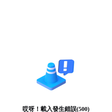
哎呀！載入發生錯誤(500)