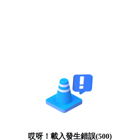
哎呀！載入發生錯誤(500)