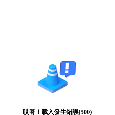
哎呀！載入發生錯誤(500)